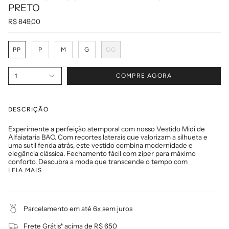
PRETO
R$ 849,00
T
PP
P
M
G
GG
a
m
a
n
1
COMPRE AGORA
h
o
DESCRIÇÃO
Experimente a perfeição atemporal com nosso Vestido Midi de
Alfaiataria BAC. Com recortes laterais que valorizam a silhueta e
uma sutil fenda atrás, este vestido combina modernidade e
elegância clássica. Fechamento fácil com zíper para máximo
conforto. Descubra a moda que transcende o tempo com
LEIA MAIS
Parcelamento em até 6x sem juros
Frete Grátis* acima de R$ 650