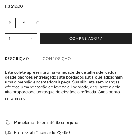
R$ 219,00
T
P
M
G
a
m
a
n
1
COMPRE AGORA
h
o
DESCRIÇÃO
COMPOSIÇÃO
Este colete apresenta uma variedade de detalhes delicados,
desde padrões entrelaçados até bordados sutis, que adicionam
uma dimensão encantadora à peça. Sua silhueta sem mangas
oferece uma sensação de leveza e liberdade, enquanto a gola
alta proporciona um toque de elegância refinada. Cada ponto
LEIA MAIS
Parcelamento em até 6x sem juros
Frete Grátis* acima de R$ 650