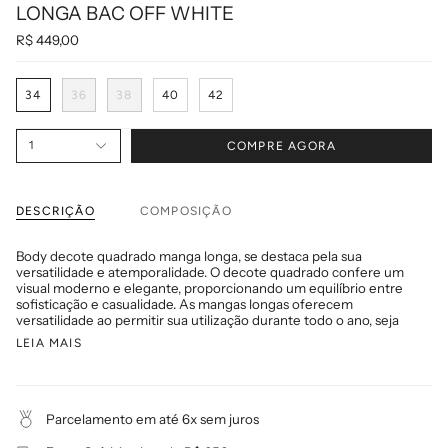
LONGA BAC OFF WHITE
R$ 449,00
T
34
36
38
40
42
a
m
a
n
1
COMPRE AGORA
h
o
DESCRIÇÃO
COMPOSIÇÃO
Body decote quadrado manga longa, se destaca pela sua
versatilidade e atemporalidade. O decote quadrado confere um
visual moderno e elegante, proporcionando um equilíbrio entre
sofisticação e casualidade. As mangas longas oferecem
versatilidade ao permitir sua utilização durante todo o ano, seja
LEIA MAIS
Parcelamento em até 6x sem juros