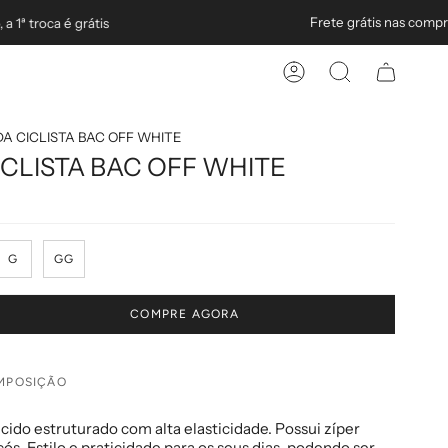
Frete grátis nas compra
1ª troca é grátis
Minha
Pesquisar
conta
A CICLISTA BAC OFF WHITE
CLISTA BAC OFF WHITE
G
GG
COMPRE AGORA
MPOSIÇÃO
cido estruturado com alta elasticidade. Possui zíper
 cós. Estilo e praticidade para os seus dias, podendo ser